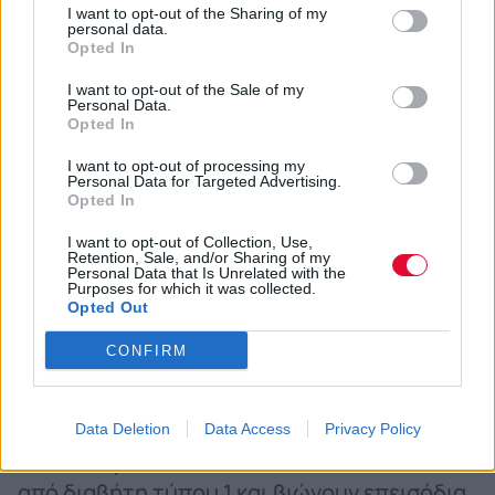
Οι σκύλοι βοηθοί συνήθως είναι
I want to opt-out of the Sharing of my
εξοπλισμένοι με ένα πολύ εμφανές κιτ
personal data.
Opted In
πρώτων βοηθειών που μοιάζει με
σακίδιο. Αυτό συνήθως
I want to opt-out of the Sale of my
Personal Data.
περιλαμβάνει στοιχεία ταυτοποίησης και
Opted In
επικοινωνίας, μια απλή και
I want to opt-out of processing my
ευκολόπεπτη πηγή γλυκόζης και
Personal Data for Targeted Advertising.
Opted In
φάρμακα. Άνθρωποι που βλέπουν τέτοια
I want to opt-out of Collection, Use,
σκυλιά στο δρόμο, καλό θα είναι να είναι
Retention, Sale, and/or Sharing of my
Personal Data that Is Unrelated with the
έτοιμοι να παρέχουν βοήθεια σε περίπτωση
Purposes for which it was collected.
που τους ζητηθεί.
Opted Out
Πότε είναι καλό να σκεφτούμε έναν σκύλο-
CONFIRM
βοηθό;
Τα άτομα με διαβήτη που παίρνουν
Data Deletion
Data Access
Privacy Policy
σκύλους-βοηθούς, συνήθως πάσχουν
από διαβήτη τύπου 1 και βιώνουν επεισόδια