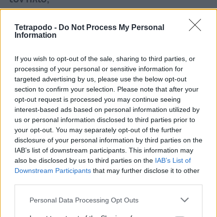
-Πάντα εξασφάλισέ της σκιά: Αν περνάει
Tetrapodo -
Do Not Process My Personal
ώρες εκτός σπιτιού, για παράδειγμα στη
Information
βεράντα ή στην αυλή, φρόντισε να υπάρχει
εκεί τουλάχιστον ένα σκιερό σημείο όπου
If you wish to opt-out of the sale, sharing to third parties, or
processing of your personal or sensitive information for
θα αναζητά καταφύγιο τις πιο ζεστές ώρες
targeted advertising by us, please use the below opt-out
της ημέρας.
section to confirm your selection. Please note that after your
opt-out request is processed you may continue seeing
-Φόρεσε στη γάτα σου αντιηλιακό: Όχι,
interest-based ads based on personal information utilized by
φυσικά, το αντιηλιακό που φοράς εσύ, αλλά
us or personal information disclosed to third parties prior to
ένα ειδικό προϊόν για γάτες και σκύλους.
your opt-out. You may separately opt-out of the further
disclosure of your personal information by third parties on the
Συζήτησε με τον κτηνίατρο αν είναι
IAB’s list of downstream participants. This information may
ιδιαίτερα ευάλωτη και χρειάζεται έξτρα
also be disclosed by us to third parties on the
IAB’s List of
αντιηλιακή προστασία και ζήτησέ του να
Downstream Participants
that may further disclose it to other
third parties.
σου συστήσει ένα ασφαλές προϊόν.
Personal Data Processing Opt Outs