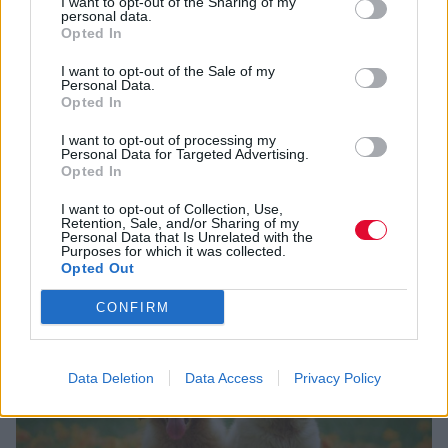
Ακολούθησε το tetrapodo.gr στο Google News
I want to opt-out of the Sharing of my
personal data.
Opted In
I want to opt-out of the Sale of my
0
Personal Data.
Shares
Opted In
I want to opt-out of processing my
Personal Data for Targeted Advertising.
POPULAR
Opted In
I want to opt-out of Collection, Use,
Retention, Sale, and/or Sharing of my
Personal Data that Is Unrelated with the
Purposes for which it was collected.
Opted Out
CONFIRM
Data Deletion
Data Access
Privacy Policy