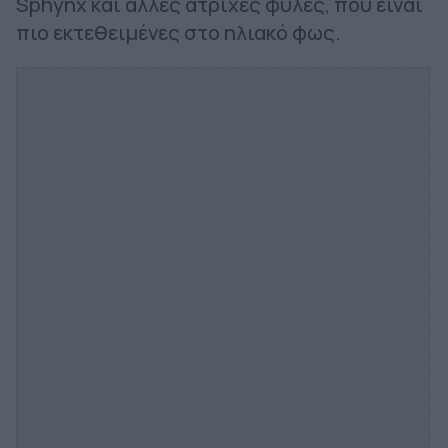
Sphynx και άλλες άτριχες φυλές, που είναι
πιο εκτεθειμένες στο ηλιακό φως.