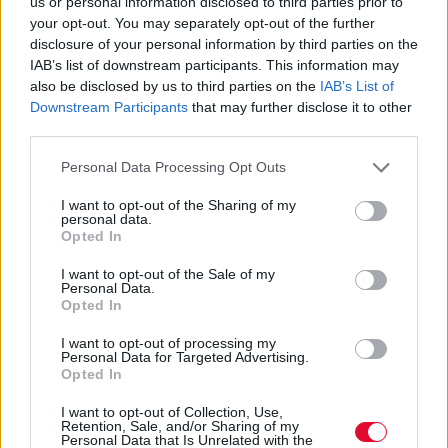
us or personal information disclosed to third parties prior to
your opt-out. You may separately opt-out of the further
disclosure of your personal information by third parties on the
IAB’s list of downstream participants. This information may
also be disclosed by us to third parties on the
IAB’s List of
Downstream Participants
that may further disclose it to other
third parties.
Personal Data Processing Opt Outs
I want to opt-out of the Sharing of my
personal data.
Opted In
I want to opt-out of the Sale of my
Personal Data.
Opted In
I want to opt-out of processing my
Laxatone: Πρόκειται για ένα γευστικό
Personal Data for Targeted Advertising.
Opted In
πόσιμο τζελ που μπορεί να βοηθήσει στη
δέσμευση των τριχών στο στομάχι και να
I want to opt-out of Collection, Use,
Retention, Sale, and/or Sharing of my
διευκολύνει τη διέλευση των τριχών μέσω
Personal Data that Is Unrelated with the