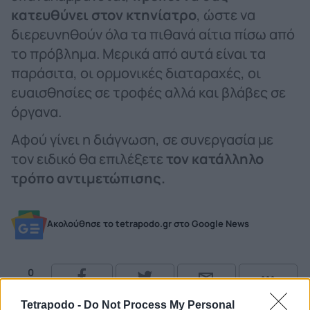
κατευθύνει στον κτηνίατρο
, ώστε να
διερευνηθούν όλα τα πιθανά αίτια πίσω από
το πρόβλημα. Μερικά από αυτά είναι τα
παράσιτα, οι ορμονικές διαταραχές, οι
ευαισθησίες σε τροφές αλλά και βλάβες σε
όργανα.
Αφού γίνει η διάγνωση, σε συνεργασία με
τον ειδικό θα επιλέξετε
τον κατάλληλο
τρόπο αντιμετώπισης.
Ακολούθησε το tetrapodo.gr στο Google News
0
Shares
Tetrapodo -
Do Not Process My Personal