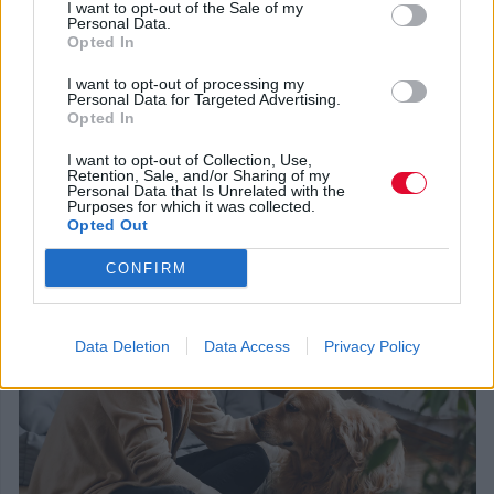
I want to opt-out of the Sale of my
Personal Data.
Έχετε στο κινητό σας εφαρμογές για τον σκύλο
Opted In
σας;
I want to opt-out of processing my
Σήμερα οι εφαρμογές έχουν γίνει
Personal Data for Targeted Advertising.
Opted In
αναπόσπαστο κομμάτι της καθημερινότητάς
μας, αφού μας προσφέρουν μεγάλη ευκολία
I want to opt-out of Collection, Use,
Retention, Sale, and/or Sharing of my
και λύσεις σε διάφορες καθημερινές μας
Personal Data that Is Unrelated with the
Purposes for which it was collected.
ανάγκες.
Opted Out
CONFIRM
Data Deletion
Data Access
Privacy Policy