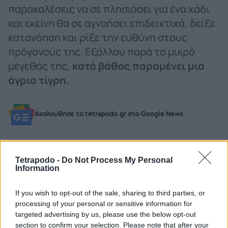
παρακαλέσεις να σε πλησιάσει για ένα χάδι
και εκείνη θα σε αγνοήσει επιδεικτικά, δείξε
κατανόηση και ρίξε την ευθύνη στους
πρόγονούς της. Εξάλλου παρά το μικρό
μέγεθός της,
κατά βάθος παραμένει μια
άγρια τίγρη.
Ακολούθησε το tetrapodo.gr στο Google News
0
Shares
Tetrapodo -
Do Not Process My Personal
Information
If you wish to opt-out of the sale, sharing to third parties, or
POPULAR
processing of your personal or sensitive information for
targeted advertising by us, please use the below opt-out
section to confirm your selection. Please note that after your