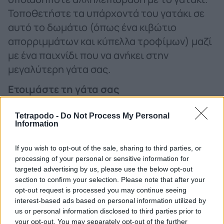
Τοποθετήστε τα υπάρχοντά του γατάκι σε
αυτό το δωμάτιο (όπως ένα κιβώτιο
απορριμμάτων και κύπελλα τροφίμων) μαζί
με ένα παιχνίδι που να ανήκει στην
μεγαλύτερη γάτα σας.
Ετοιμάστε τη γάτα σας
Βεβαιωθείτε ότι η μεγαλύτερη γάτα σας
Tetrapodo -
Do Not Process My Personal
είναι υγιής. Το να αυξήσετε το άγχος σε μια
Information
επιβαρυμένη γάτα θα κάνει τα πράγματα
If you wish to opt-out of the sale, sharing to third parties, or
χειρότερα και θέλετε η γάτα σας όχι μόνο να
processing of your personal or sensitive information for
είναι ψυχικά προετοιμασμένη για ένα νέο
targeted advertising by us, please use the below opt-out
γατάκι, αλλά και σωματικά έτοιμη να το
section to confirm your selection. Please note that after your
opt-out request is processed you may continue seeing
χειριστεί. Πηγαίνετε τη γάτα σας για μια
interest-based ads based on personal information utilized by
εξέταση με τον κτηνίατρό σας για να
us or personal information disclosed to third parties prior to
βεβαιωθείτε ότι είναι υγιής και ότι έχει
your opt-out. You may separately opt-out of the further