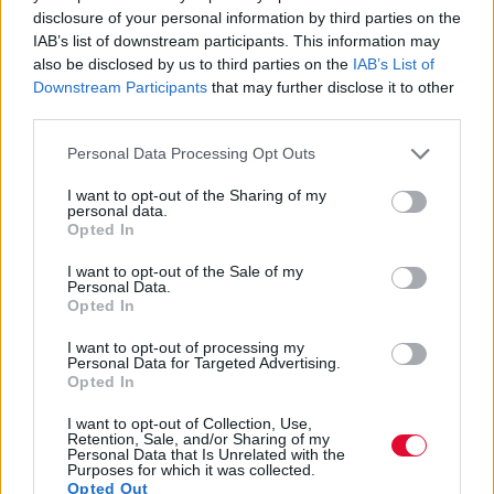
disclosure of your personal information by third parties on the
κάνει όλους τους εμβολιασμούς της.
IAB’s list of downstream participants. This information may
Αναπνευστικές παθήσεις είναι κοινές στα
also be disclosed by us to third parties on the
IAB’s List of
μικρά γατάκια και θα θέλετε το
Downstream Participants
that may further disclose it to other
third parties.
ανοσοποιητικό σύστημα της μεγαλύτερης
γάτα σας να είναι έτοιμο να αντιμετωπίσει
Personal Data Processing Opt Outs
οτιδήποτε έρχεται στο σπίτι. Επίσης το
I want to opt-out of the Sharing of my
εμβόλιο της λύσσας θα ήταν καλό να γίνει
personal data.
Opted In
για να αποφευχθούν τυχόν προβλήματα.
I want to opt-out of the Sale of my
Φέροντας σε επαφή τη γάτα σας με το νέο
Personal Data.
Opted In
γατάκι
I want to opt-out of processing my
Όταν φέρετε στο σπίτι το γατάκι σας,
Personal Data for Targeted Advertising.
Opted In
αφήστε τη γάτα σας να το μυρίσει αυτό, ενώ
το γατάκι είναι σε ένα φορέα ή στα χέρια
I want to opt-out of Collection, Use,
Retention, Sale, and/or Sharing of my
σας. Στη συνέχεια πηγαίνετε το γατάκι
Personal Data that Is Unrelated with the
Purposes for which it was collected.
απευθείας στο δωμάτιο που έχει οριστεί και
Opted Out