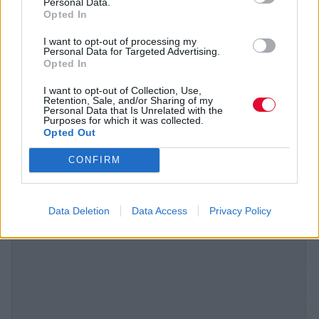
Personal Data.
ειδικό πέλμα:
Το πέλμα Turbo Brush, που
Opted In
συνοδεύει την ηλεκτρική σκούπα
Performer
I want to opt-out of processing my
Silent της Philips
, έχει σχεδιαστεί ειδικά για
Personal Data for Targeted Advertising.
Opted In
βαθύ καθαρισμό των χαλιών, καθώς και για
να αφαιρεί εύκολα τρίχες και χνούδια. Η
I want to opt-out of Collection, Use,
Retention, Sale, and/or Sharing of my
περιστρεφόμενη βούρτσα που βρίσκεται
Personal Data that Is Unrelated with the
Purposes for which it was collected.
στο εσωτερικό του πέλματος αφαιρεί
Opted Out
ενεργά μικροσκοπικά σωματίδια σκόνης και
CONFIRM
τρίχες κατοικιδίων.
Data Deletion
Data Access
Privacy Policy
Διαφήμιση